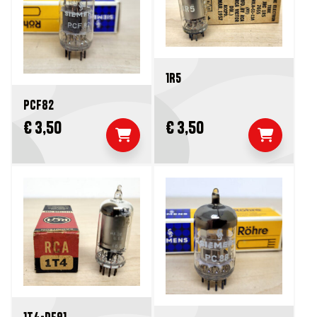
1R5
PCF82
€ 3,50
€ 3,50