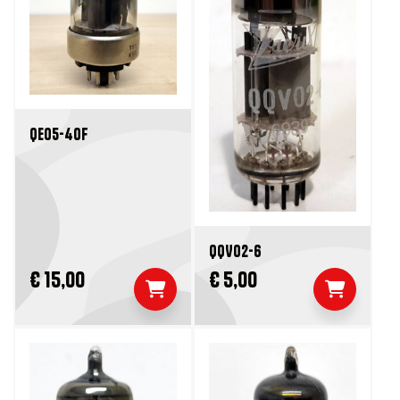
QE05-40F
QQV02-6
€ 15,00
€ 5,00