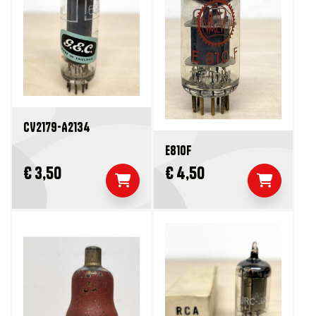
CV2179-A2134
E810F
€ 3,50
€ 4,50