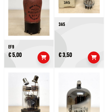
3A5
EF9
€ 5,00
€ 3,50