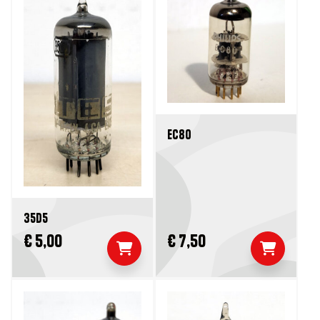
EC80
35D5
€ 5,00
€ 7,50