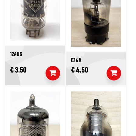
12AU6
EZ4N
€ 3,50
€ 4,50