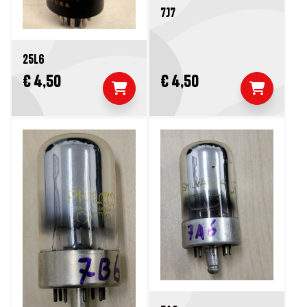
7J7
25L6
€ 4,50
€ 4,50