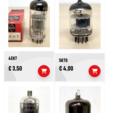
4EH7
5670
€ 3,50
€ 4,00