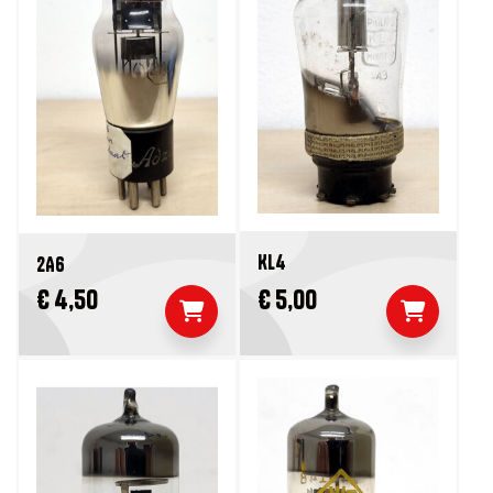
KL4
2A6
€ 4,50
€ 5,00