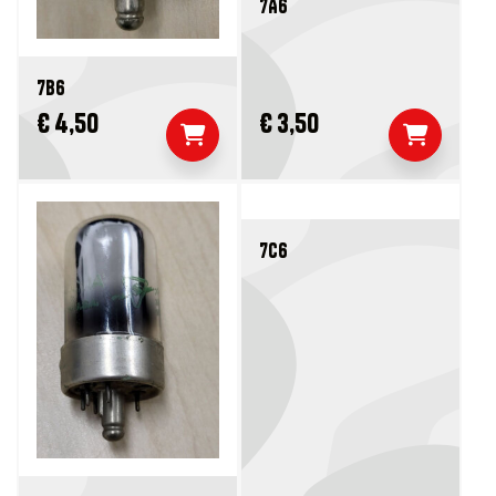
7A6
7B6
€ 4,50
€ 3,50
7C6