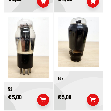
EL3
53
€ 5,00
€ 5,00