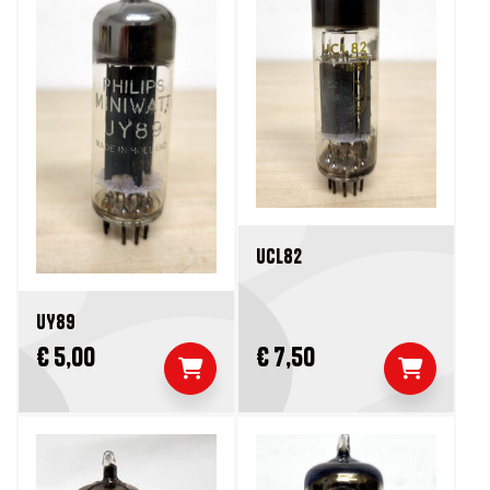
UCL82
UY89
€ 5,00
€ 7,50