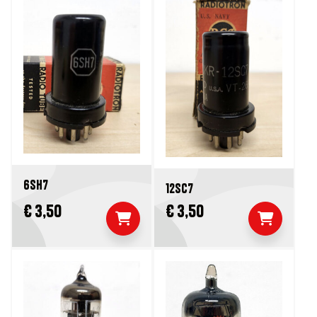
6SH7
12SC7
€ 3,50
€ 3,50