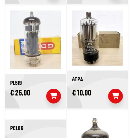
ATP4
PL519
€ 25,00
€ 10,00
PCL86