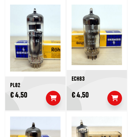
ECH83
PL82
€ 4,50
€ 4,50