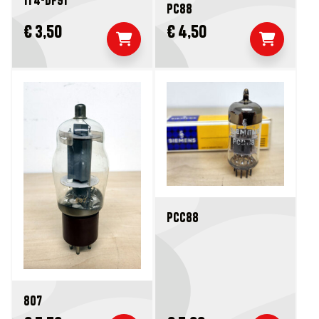
1T4-DF91
PC88
€ 3,50
€ 4,50
PCC88
807