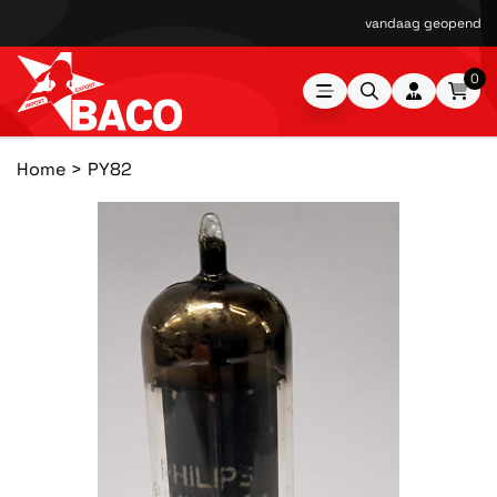
vandaag geopend van
0
Home
PY82