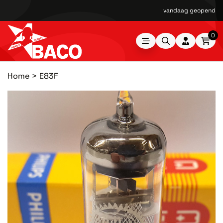
vandaag geopend van
0
Home
E83F