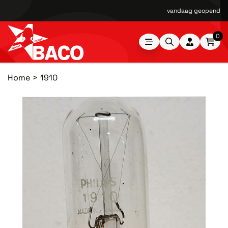
vandaag geopend van
0
Home
1910