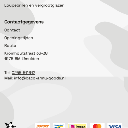
Loupebrillen en vergrootglazen
Contactgegevens
Contact
Openingstijden
Route
Kromhoutstraat 36-38
1976 BM IJmuiden
Tel:
0255-511612
Mail:
info@baco-army-goods.nl