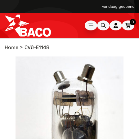
vandaag geopend van
0
Home
CV6-E1148