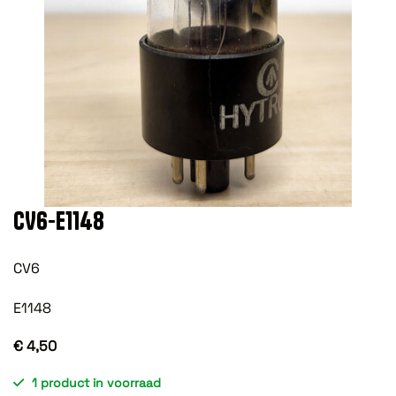
CV6-E1148
CV6
E1148
€ 4,50
1 product in voorraad