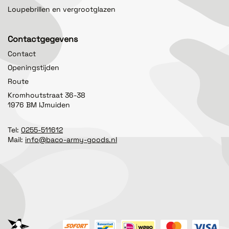
Loupebrillen en vergrootglazen
Contactgegevens
Contact
Openingstijden
Route
Kromhoutstraat 36-38
1976 BM IJmuiden
Tel:
0255-511612
Mail:
info@baco-army-goods.nl