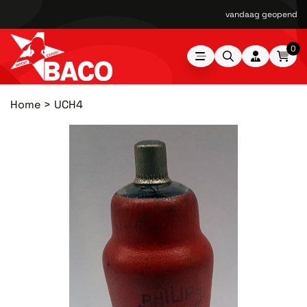
vandaag geopend van
0
Home
UCH4