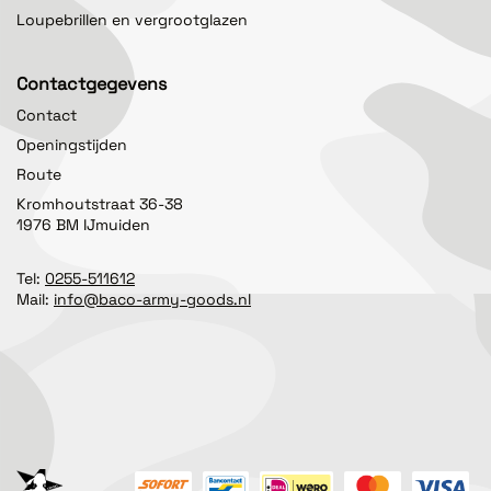
Loupebrillen en vergrootglazen
Contactgegevens
Contact
Openingstijden
Route
Kromhoutstraat 36-38
1976 BM IJmuiden
Tel:
0255-511612
Mail:
info@baco-army-goods.nl