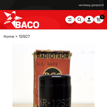
vandaag geopend van
0
Home
12SC7