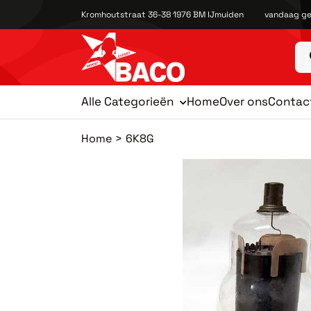
Kromhoutstraat 36-38 1976 BM IJmuiden
vandaag ge
Alle Categorieën
Home
Over ons
Contac
Home
6K8G