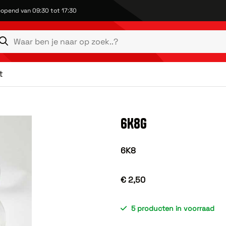
opend van 09:30 tot 17:30
t
6K8G
6K8
€ 2,50
5 producten in voorraad