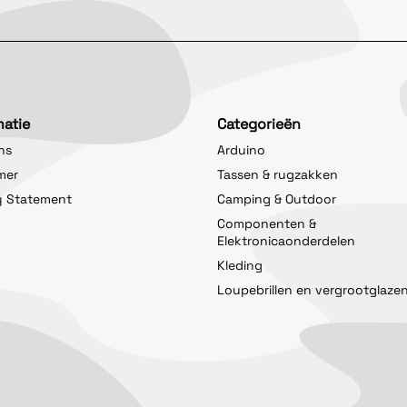
matie
Categorieën
ns
Arduino
imer
Tassen & rugzakken
y Statement
Camping & Outdoor
Componenten &
Elektronicaonderdelen
Kleding
Loupebrillen en vergrootglaze