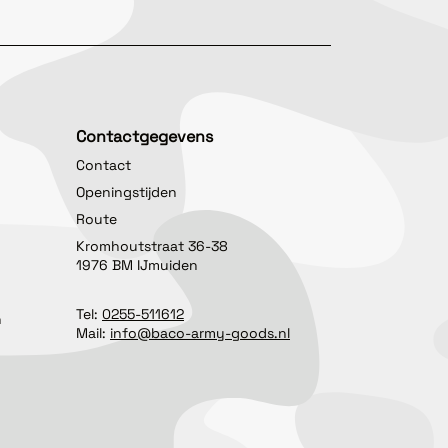
Contactgegevens
Contact
Openingstijden
Route
Kromhoutstraat 36-38
1976 BM IJmuiden
Tel:
0255-511612
n
Mail:
info@baco-army-goods.nl