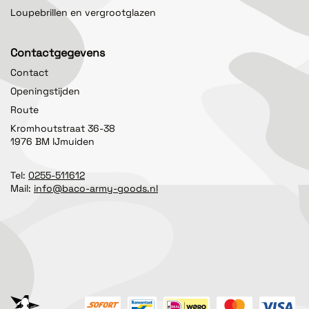
Loupebrillen en vergrootglazen
Contactgegevens
Contact
Openingstijden
Route
Kromhoutstraat 36-38
1976 BM IJmuiden
Tel:
0255-511612
Mail:
info@baco-army-goods.nl