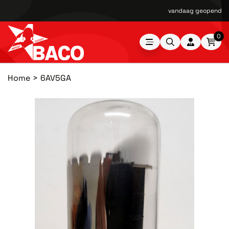
vandaag geopend van
0
Home
6AV5GA