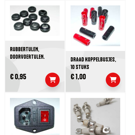
RUBBERTULEN,
DOORVOERTULEN.
DRAAD KOPPELBUSJES,
10 STUKS
€ 0,95
€ 1,00