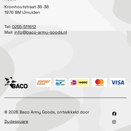
Kromhoutstraat 36-38
1976 BM IJmuiden
Tel:
0255-511612
Mail:
info@baco-army-goods.nl
©
2026
Baco Army Goods, ontwikkeld door
Dudesquare