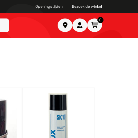
Openingstijden
Bezoek de winkel
0