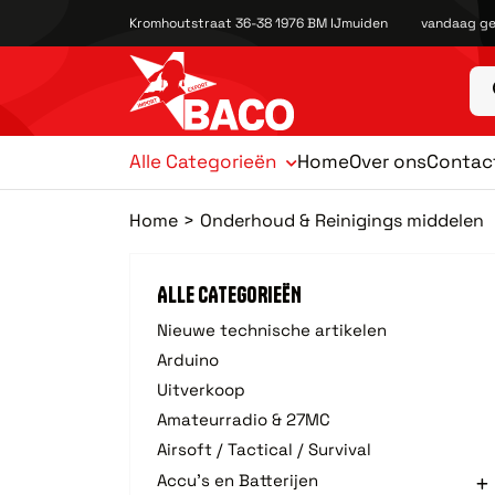
Kromhoutstraat 36-38 1976 BM IJmuiden
vandaag ge
Alle Categorieën
Home
Over ons
Contac
Home
Onderhoud & Reinigings middelen
ALLE CATEGORIEËN
Nieuwe technische artikelen
Arduino
Uitverkoop
Amateurradio & 27MC
Airsoft / Tactical / Survival
Accu's en Batterijen