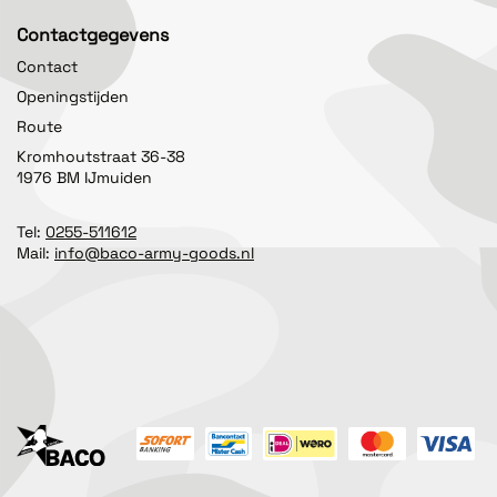
Contactgegevens
Contact
Openingstijden
Route
Kromhoutstraat 36-38
1976 BM IJmuiden
Tel:
0255-511612
Mail:
info@baco-army-goods.nl