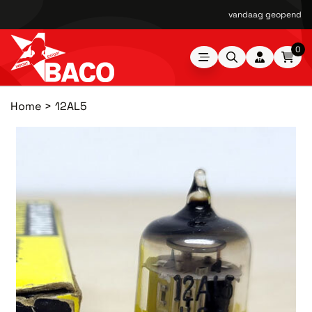
vandaag geopend van
0
Home
12AL5