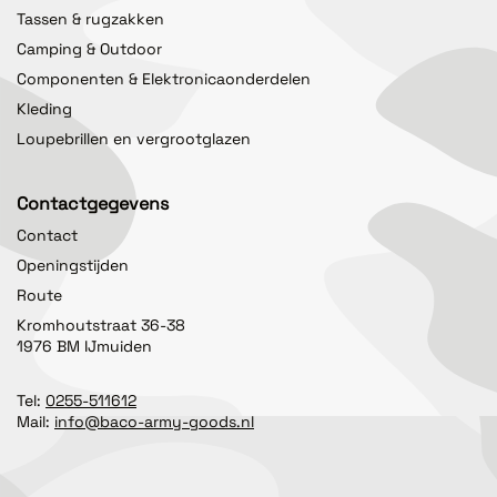
Tassen & rugzakken
Camping & Outdoor
Componenten & Elektronicaonderdelen
Kleding
Loupebrillen en vergrootglazen
Contactgegevens
Contact
Openingstijden
Route
Kromhoutstraat 36-38
1976 BM IJmuiden
Tel:
0255-511612
Mail:
info@baco-army-goods.nl