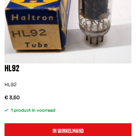
HL92
HL92
€ 3,50
1 product in voorraad
IN WINKELMAND