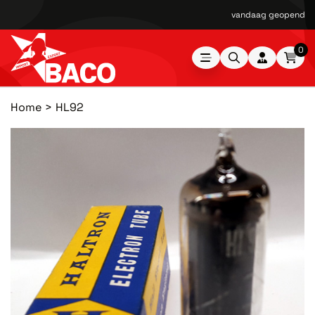
vandaag geopend van
0
Home
HL92