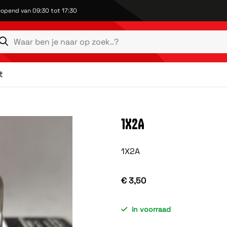
opend van 09:30 tot 17:30
t
1X2A
1X2A
€ 3,50
in voorraad