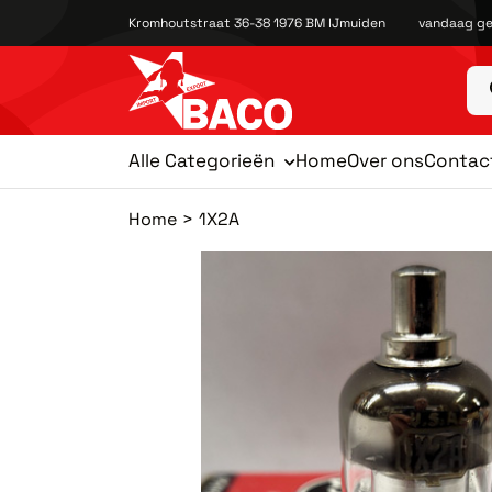
Kromhoutstraat 36-38 1976 BM IJmuiden
vandaag ge
Alle Categorieën
Home
Over ons
Contac
Home
1X2A