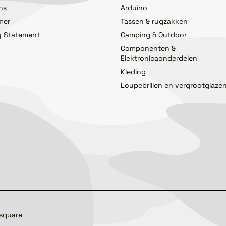
ns
Arduino
imer
Tassen & rugzakken
y Statement
Camping & Outdoor
Componenten &
Elektronicaonderdelen
Kleding
Loupebrillen en vergrootglaze
square