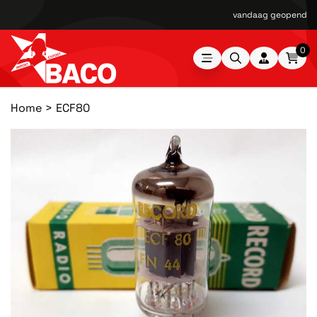
vandaag geopend van
0
Home
ECF80