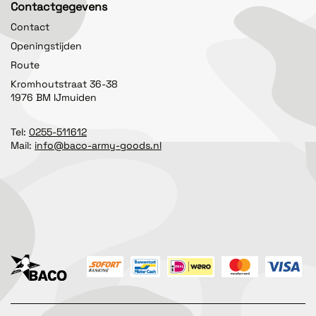
Contactgegevens
Contact
Openingstijden
Route
Kromhoutstraat 36-38
1976 BM IJmuiden
Tel:
0255-511612
Mail:
info@baco-army-goods.nl