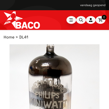
vandaag geopend van
0
Home
DL41