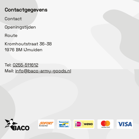
Contactgegevens
Contact
Openingstijden
Route
Kromhoutstraat 36-38
1976 BM IJmuiden
Tel:
0255-511612
Mail:
info@baco-army-goods.nl