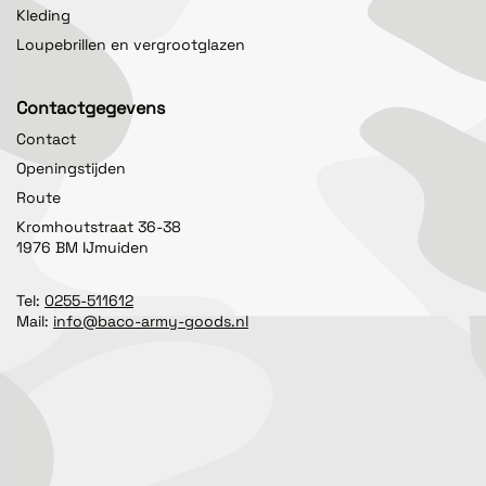
Kleding
Loupebrillen en vergrootglazen
Contactgegevens
Contact
Openingstijden
Route
Kromhoutstraat 36-38
1976 BM IJmuiden
Tel:
0255-511612
Mail:
info@baco-army-goods.nl