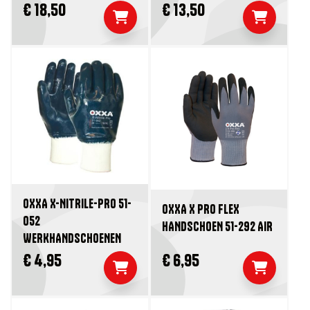
€ 18,50
€ 13,50
OXXA X-NITRILE-PRO 51-
OXXA X PRO FLEX
052
HANDSCHOEN 51-292 AIR
WERKHANDSCHOENEN
€ 4,95
€ 6,95