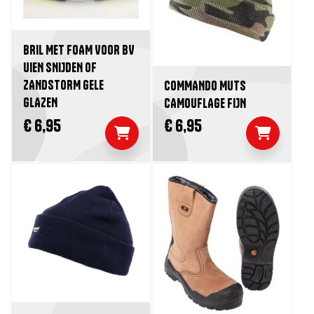
BRIL MET FOAM VOOR BV
UIEN SNIJDEN OF
ZANDSTORM GELE
COMMANDO MUTS
GLAZEN
CAMOUFLAGE FIJN
€ 6,95
€ 6,95