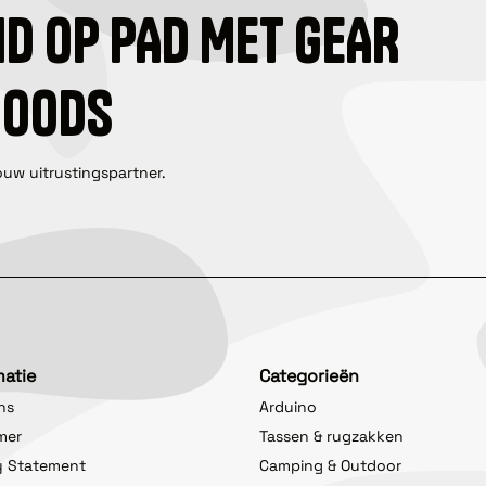
ID OP PAD MET GEAR
GOODS
ouw uitrustingspartner.
matie
Categorieën
ns
Arduino
imer
Tassen & rugzakken
y Statement
Camping & Outdoor