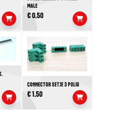
MALE
€ 0,50
S.
CONNECTOR SETJE 3 POLIG
€ 1,50