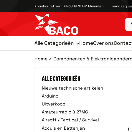
Kromhoutstraat 36-38 1976 BM IJmuiden
vandaag ge
Alle Categorieën
Home
Over ons
Contac
Home
Componenten & Elektronicaonderd
ALLE CATEGORIEËN
Nieuwe technische artikelen
Arduino
Uitverkoop
Amateurradio & 27MC
Airsoft / Tactical / Survival
Accu's en Batterijen