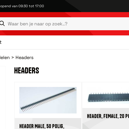
opend van 09:30 tot 17:00
t
elen
Headers
HEADERS
HEADER, FEMALE, 20 P
HEADER MALE, 50 POLIG,