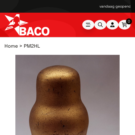
vandaag geopend van
0
Home
PM2HL