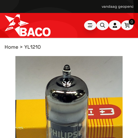
vandaag geopend van
0
Home
YL1210