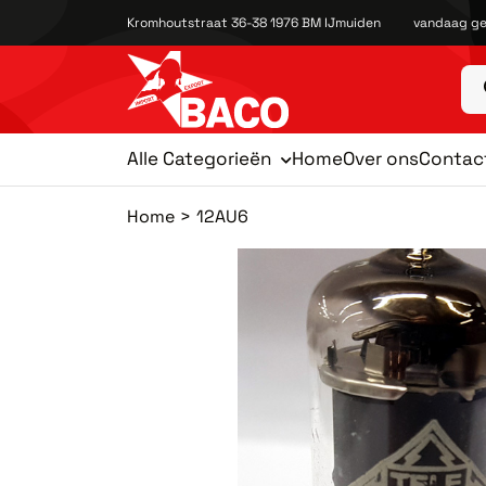
Kromhoutstraat 36-38 1976 BM IJmuiden
vandaag ge
Alle Categorieën
Home
Over ons
Contac
Home
12AU6