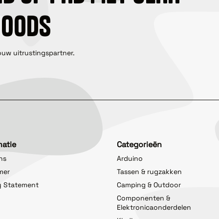
GOODS
ouw uitrustingspartner.
matie
Categorieën
ns
Arduino
imer
Tassen & rugzakken
y Statement
Camping & Outdoor
Componenten &
Elektronicaonderdelen