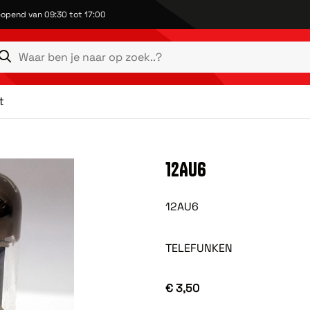
opend van 09:30 tot 17:00
t
12AU6
12AU6
TELEFUNKEN
€ 3,50