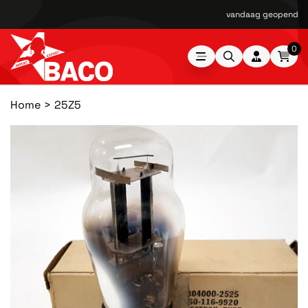
vandaag geopend van
0
Home
25Z5