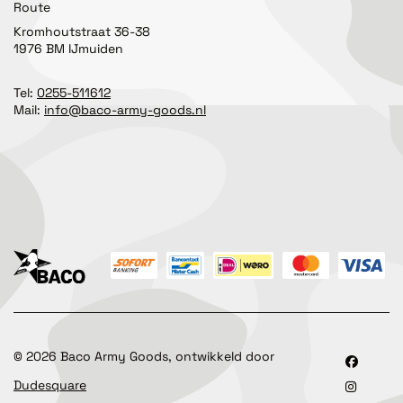
Route
Kromhoutstraat 36-38
1976 BM IJmuiden
Tel:
0255-511612
Mail:
info@baco-army-goods.nl
©
2026
Baco Army Goods, ontwikkeld door
Dudesquare