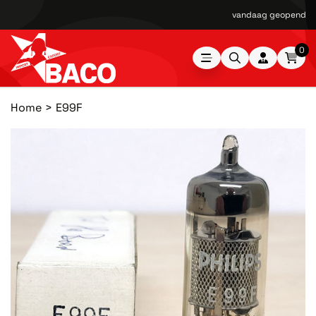
vandaag geopend van
0
Home
E99F