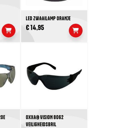
LED ZWAAILAMP ORANJE
€ 14,95
20E
OXXA® VISION 8062
VEILIGHEIDSBRIL