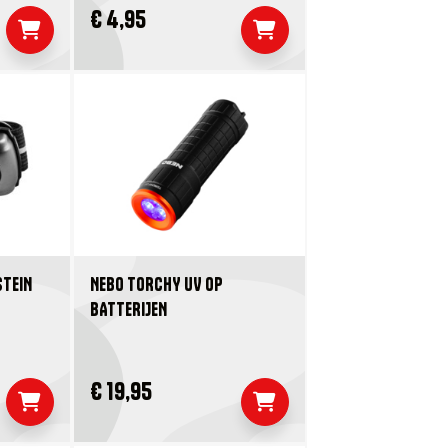
€ 4,95
STEIN
NEBO TORCHY UV OP
BATTERIJEN
€ 19,95