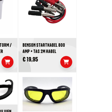
TORM /
BENSON STARTKABEL 800
ER
AMP + TAS 2M KABEL
€ 19,95
BV UIEN