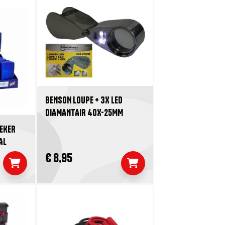
BENSON LOUPE + 3X LED
DIAMANTAIR 40X-25MM
EKER
AL
€ 8,95