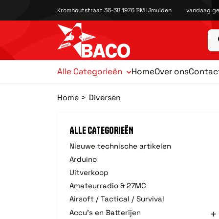
Kromhoutstraat 36-38 1976 BM IJmuiden
vandaag ge
Alle Categorieën
Home
Over ons
Contac
Home
Diversen
ALLE CATEGORIEËN
Nieuwe technische artikelen
Arduino
Uitverkoop
Amateurradio & 27MC
Airsoft / Tactical / Survival
Accu's en Batterijen