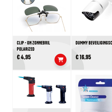
CLIP - ON ZONNEBRIL
DUMMY BEVEILIGINGS
POLARIZED
€ 4,95
€ 16,95