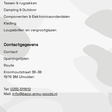
Tassen & rugzakken
Camping & Outdoor
Componenten & Elektronicaonderdelen
Kleding
Loupebrillen en vergrootglazen
Contactgegevens
Contact
Openingstijden
Route
Kromhoutstraat 36-38
1976 BM IJmuiden
Tel:
0255-511612
Mail:
info@baco-army-goods.nl