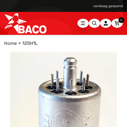
vandaag geopend van
0
Home
12SH1L