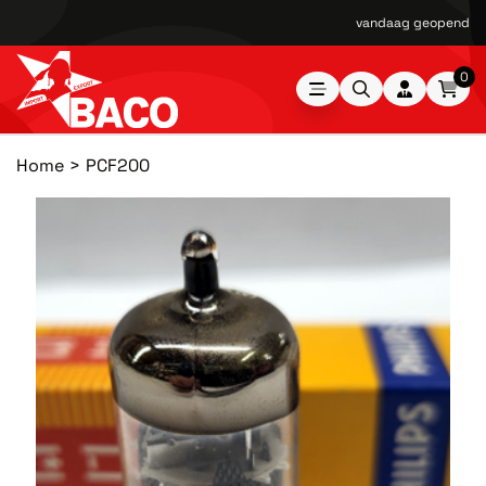
vandaag geopend van
0
Home
PCF200