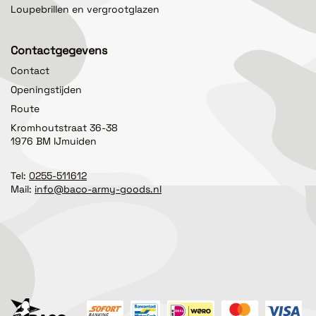
Loupebrillen en vergrootglazen
Contactgegevens
Contact
Openingstijden
Route
Kromhoutstraat 36-38
1976 BM IJmuiden
Tel:
0255-511612
Mail:
info@baco-army-goods.nl