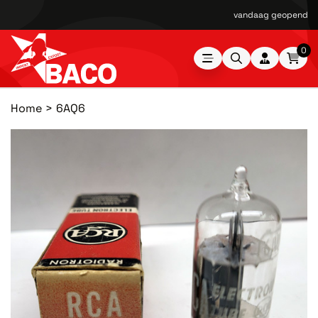
vandaag geopend van
0
Home
6AQ6