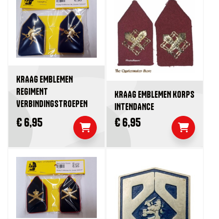
KRAAG EMBLEMEN
REGIMENT
KRAAG EMBLEMEN KORPS
VERBINDINGSTROEPEN
INTENDANCE
€ 6,95
€ 6,95