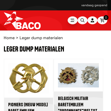
Kromhoutstraat 36-38 1976 BM IJ
0
Home
Leger dump materialen
LEGER DUMP MATERIALEN
BELGISCH MILITAIR
BARETEMBLEEM
PIONIERS (NIEUW MODEL)
"ORDONNANCE"1951 TOT
BARET EMBLEEM