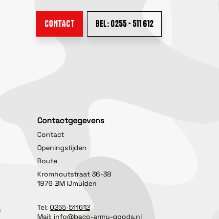
CONTACT
BEL: 0255 - 511 612
Contactgegevens
Contact
Openingstijden
Route
Kromhoutstraat 36-38
1976 BM IJmuiden
Tel:
0255-511612
n
Mail:
info@baco-army-goods.nl