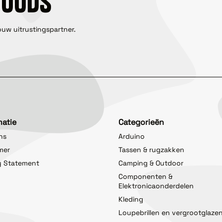
GOODS
ouw uitrustingspartner.
matie
Categorieën
ns
Arduino
imer
Tassen & rugzakken
y Statement
Camping & Outdoor
Componenten &
Elektronicaonderdelen
Kleding
Loupebrillen en vergrootglaze