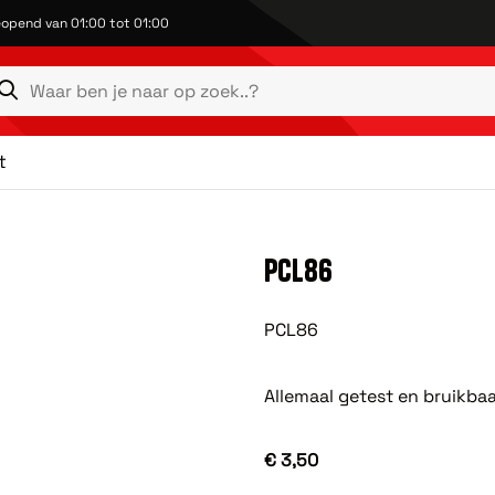
opend van 01:00 tot 01:00
t
PCL86
PCL86
Allemaal getest en bruikba
€ 3,50