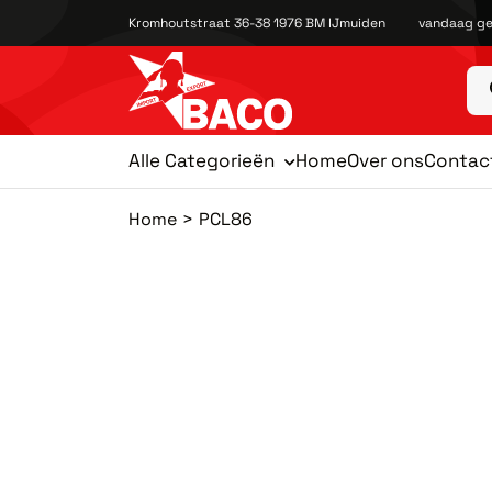
Kromhoutstraat 36-38 1976 BM IJmuiden
vandaag ge
Alle Categorieën
Home
Over ons
Contac
Home
PCL86