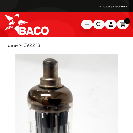
vandaag geopend van
0
Home
CV2218