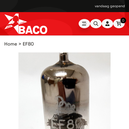
vandaag geopend van
0
Home
EF80