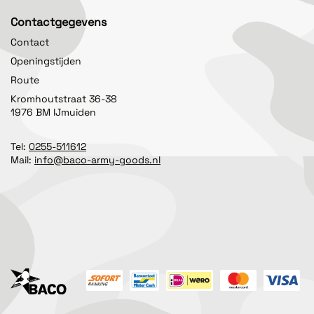
Contactgegevens
Contact
Openingstijden
Route
Kromhoutstraat 36-38
1976 BM IJmuiden
Tel:
0255-511612
Mail:
info@baco-army-goods.nl