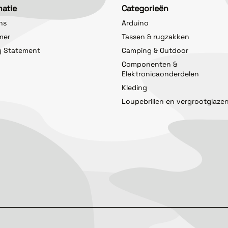
matie
Categorieën
ns
Arduino
imer
Tassen & rugzakken
y Statement
Camping & Outdoor
Componenten &
Elektronicaonderdelen
Kleding
Loupebrillen en vergrootglaze