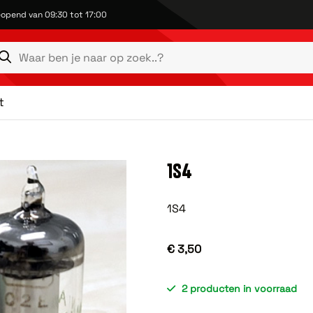
opend van 09:30 tot 17:00
t
1S4
1S4
€ 3,50
2 producten in voorraad