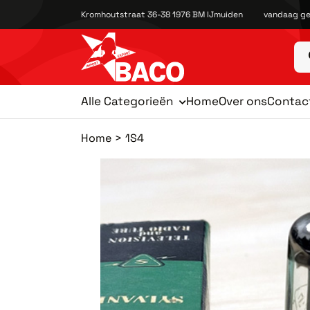
Kromhoutstraat 36-38 1976 BM IJmuiden
vandaag ge
Alle Categorieën
Home
Over ons
Contac
Home
1S4