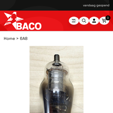
vandaag geopend van
0
Home
6A8