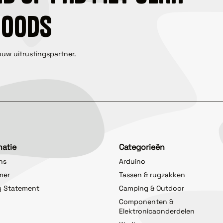
GOODS
ouw uitrustingspartner.
matie
Categorieën
ns
Arduino
imer
Tassen & rugzakken
y Statement
Camping & Outdoor
Componenten &
Elektronicaonderdelen