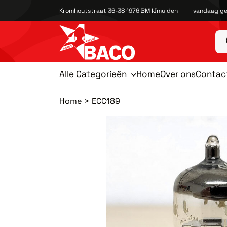
Kromhoutstraat 36-38 1976 BM IJmuiden
vandaag ge
Alle Categorieën
Home
Over ons
Contac
Home
ECC189