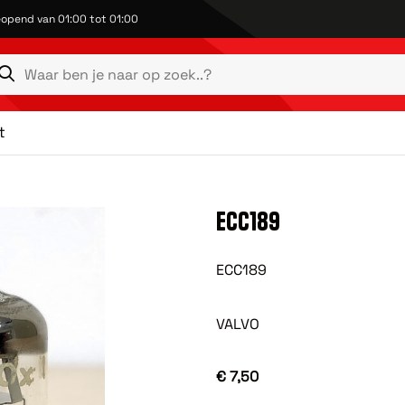
opend van 01:00 tot 01:00
t
ECC189
ECC189
VALVO
€ 7,50