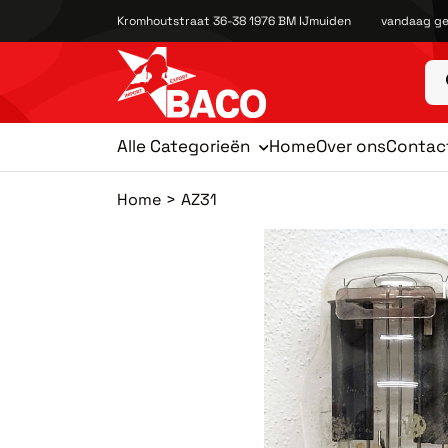
Kromhoutstraat 36-38 1976 BM IJmuiden
vandaag ge
Alle Categorieën
Home
Over ons
Contac
Home
AZ31