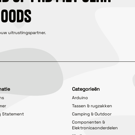
GOODS
ouw uitrustingspartner.
matie
Categorieën
ns
Arduino
imer
Tassen & rugzakken
y Statement
Camping & Outdoor
Componenten &
Elektronicaonderdelen