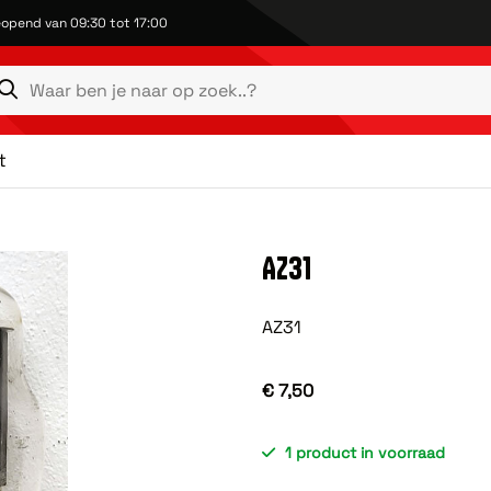
opend van 09:30 tot 17:00
t
AZ31
AZ31
€ 7,50
1 product in voorraad