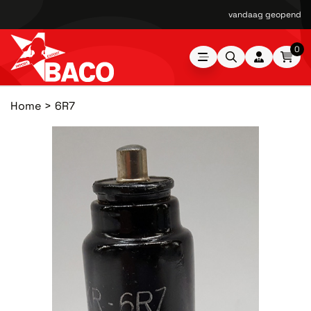
vandaag geopend van
0
Home
6R7