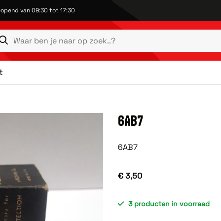
opend van 09:30 tot 17:30
t
6AB7
6AB7
€ 3,50
3 producten in voorraad