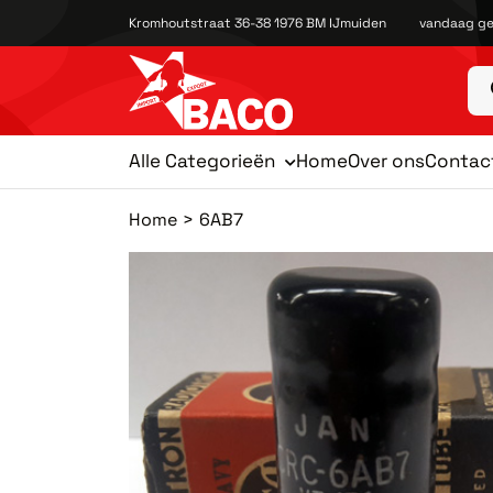
Kromhoutstraat 36-38 1976 BM IJmuiden
vandaag ge
Alle Categorieën
Home
Over ons
Contac
Home
6AB7