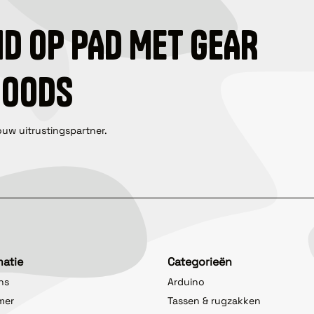
ID OP PAD MET GEAR
GOODS
ouw uitrustingspartner.
matie
Categorieën
ns
Arduino
imer
Tassen & rugzakken