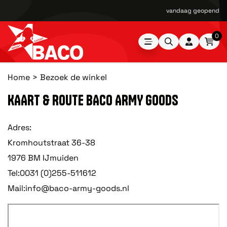
vandaag geopend van
0
Home
Bezoek de winkel
KAART & ROUTE BACO ARMY GOODS
Adres:
Kromhoutstraat 36-38
1976 BM IJmuiden
Tel:0031 (0)255-511612
Mail:info@baco-army-goods.nl