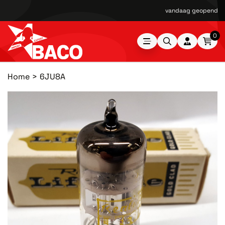
vandaag geopend van
0
Home
6JU8A