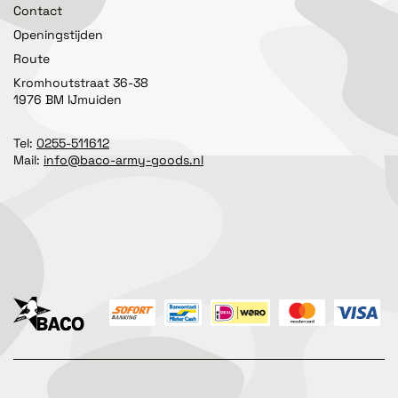
Contact
Openingstijden
Route
Kromhoutstraat 36-38
1976 BM IJmuiden
Tel:
0255-511612
Mail:
info@baco-army-goods.nl