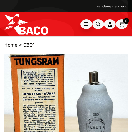
vandaag geopend van
0
Home
CBC1