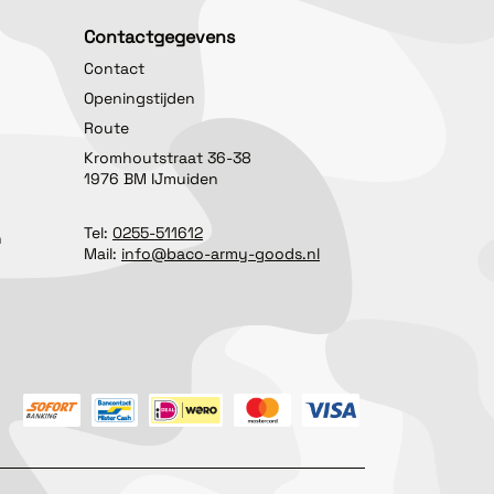
Contactgegevens
Contact
Openingstijden
Route
Kromhoutstraat 36-38
1976 BM IJmuiden
Tel:
0255-511612
n
Mail:
info@baco-army-goods.nl