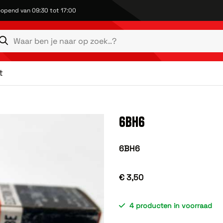
opend van 09:30 tot 17:00
t
6BH6
6BH6
€ 3,50
4 producten in voorraad