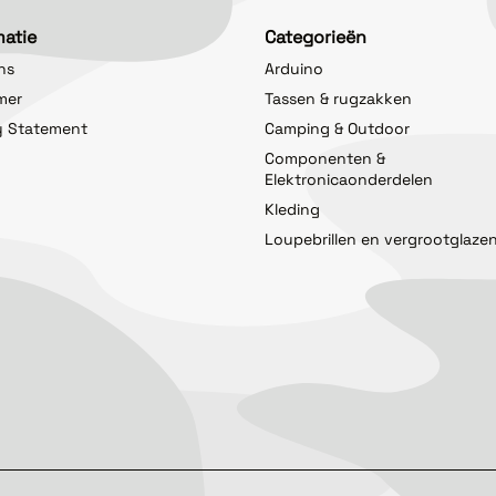
matie
Categorieën
ns
Arduino
imer
Tassen & rugzakken
y Statement
Camping & Outdoor
Componenten &
Elektronicaonderdelen
Kleding
Loupebrillen en vergrootglaze