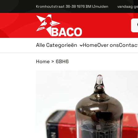
Kromhoutstraat 36-38 1976 BM IJmuiden
vandaag ge
Alle Categorieën
Home
Over ons
Contac
Home
6BH6