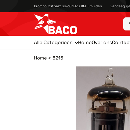
Kromhoutstraat 36-38 1976 BM IJmuiden
vandaag ge
Alle Categorieën
Home
Over ons
Contac
Home
6216