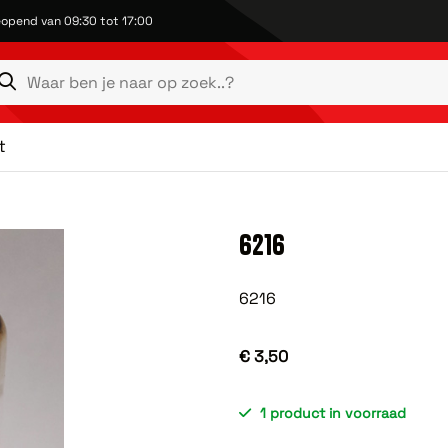
opend van 09:30 tot 17:00
t
6216
6216
€ 3,50
1 product in voorraad