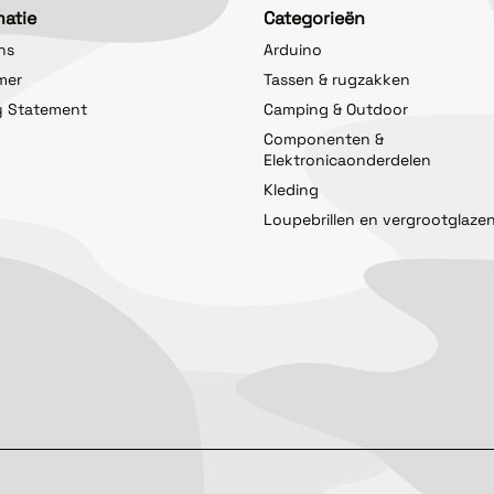
matie
Categorieën
ns
Arduino
imer
Tassen & rugzakken
y Statement
Camping & Outdoor
Componenten &
Elektronicaonderdelen
Kleding
Loupebrillen en vergrootglaze