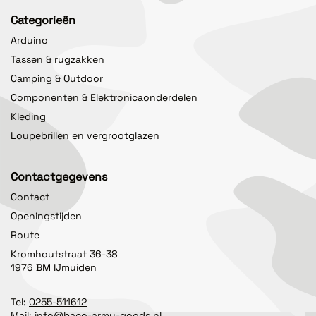
Categorieën
Arduino
Tassen & rugzakken
Camping & Outdoor
Componenten & Elektronicaonderdelen
Kleding
Loupebrillen en vergrootglazen
Contactgegevens
Contact
Openingstijden
Route
Kromhoutstraat 36-38
1976 BM IJmuiden
Tel:
0255-511612
Mail:
info@baco-army-goods.nl