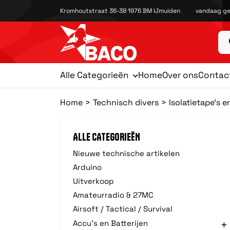
Kromhoutstraat 36-38 1976 BM IJmuiden
vandaag ge
Alle Categorieën
Home
Over ons
Contac
Home
Technisch divers
Isolatietape's 
ALLE CATEGORIEËN
Nieuwe technische artikelen
Arduino
Uitverkoop
Amateurradio & 27MC
Airsoft / Tactical / Survival
Accu's en Batterijen