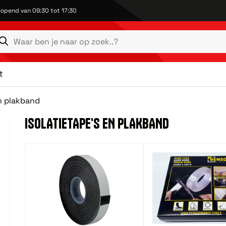
opend van 09:30 tot 17:30
t
en plakband
ISOLATIETAPE'S EN PLAKBAND