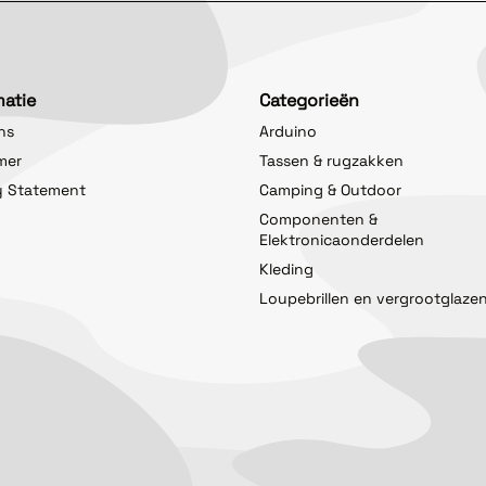
matie
Categorieën
ns
Arduino
imer
Tassen & rugzakken
y Statement
Camping & Outdoor
Componenten &
Elektronicaonderdelen
Kleding
Loupebrillen en vergrootglaze