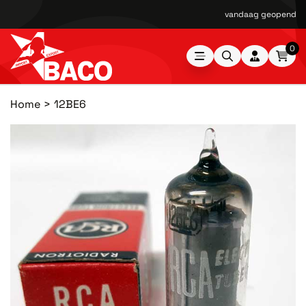
vandaag geopend van
0
Home
12BE6