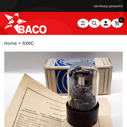
vandaag geopend van
0
Home
6X6C