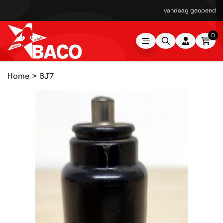
vandaag geopend van
0
Home
6J7