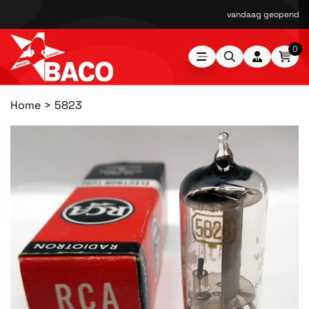
vandaag geopend van
0
Home
5823