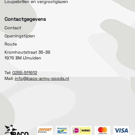
Loupebrillen en vergrootglazen
Contactgegevens
Contact
Openingstijden
Route
Kromhoutstraat 36-38
1976 BM IJmuiden
Tel:
0255-511612
Mail:
info@baco-army-goods.nl