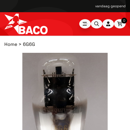
vandaag geopend van
0
Home
6G6G